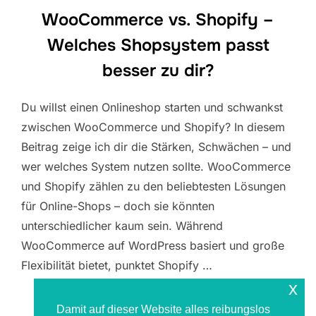
WooCommerce vs. Shopify –
Welches Shopsystem passt
besser zu dir?
Du willst einen Onlineshop starten und schwankst
zwischen WooCommerce und Shopify? In diesem
Beitrag zeige ich dir die Stärken, Schwächen – und
wer welches System nutzen sollte. WooCommerce
und Shopify zählen zu den beliebtesten Lösungen
für Online-Shops – doch sie könnten
unterschiedlicher kaum sein. Während
WooCommerce auf WordPress basiert und große
Flexibilität bietet, punktet Shopify …
x
ÜBER „WOOCOMMERCE VS. SHOPI
MEHR
LESEN
Damit auf dieser Website alles reibungslos