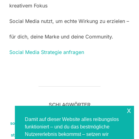
kreativem Fokus
Social Media nutzt, um echte Wirkung zu erzielen –
für dich, deine Marke und deine Community.
Social Media Strategie anfragen
SCHLAGWÖRTER
x
content planung
,
instagram content system
,
kimdoo
Damit auf dieser Website alles reibungslos
social media
,
reels strategie
,
sichtbar ohne burnout
,
social
funktioniert – und du das bestmögliche
content vorlagen
,
social design
,
social media mit
Nutzererlebnis bekommst – setzen wir
struktur
,
social media organisation
,
social media strategie