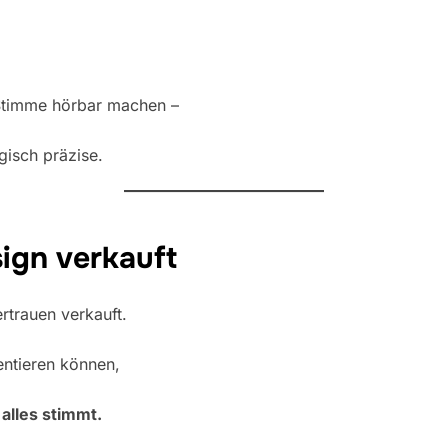
 Stimme hörbar machen –
gisch präzise.
ign verkauft
rtrauen verkauft.
entieren können,
s
alles stimmt.