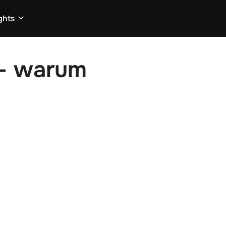
ghts
 – warum