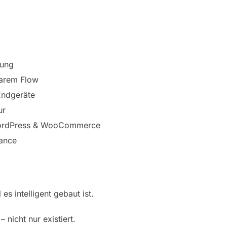
rung
larem Flow
Endgeräte
ur
 WordPress & WooCommerce
mance
 es intelligent gebaut ist.
 nicht nur existiert.