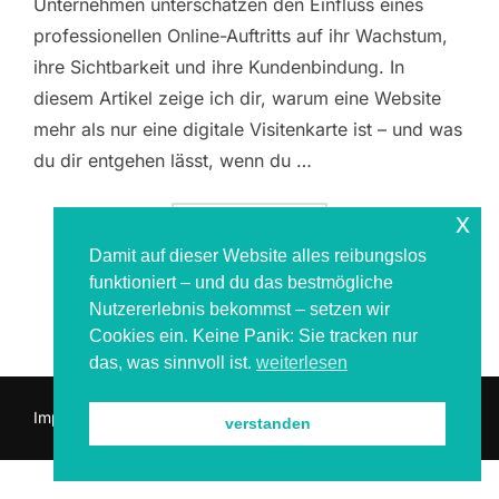
Unternehmen unterschätzen den Einfluss eines
professionellen Online-Auftritts auf ihr Wachstum,
ihre Sichtbarkeit und ihre Kundenbindung. In
diesem Artikel zeige ich dir, warum eine Website
mehr als nur eine digitale Visitenkarte ist – und was
du dir entgehen lässt, wenn du …
x
ÜBER „10 ENTSCHEIDENDE GRÜN
MEHR
LESEN
Damit auf dieser Website alles reibungslos
funktioniert – und du das bestmögliche
Nutzererlebnis bekommst – setzen wir
Cookies ein. Keine Panik: Sie tracken nur
das, was sinnvoll ist.
weiterlesen
Impressum & Datenschutz
verstanden