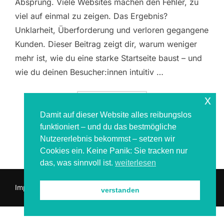
Absprung. Viele Websites machen den Fehler, zu
viel auf einmal zu zeigen. Das Ergebnis?
Unklarheit, Überforderung und verloren gegangene
Kunden. Dieser Beitrag zeigt dir, warum weniger
mehr ist, wie du eine starke Startseite baust – und
wie du deinen Besucher:innen intuitiv …
x
ÜBER „WARUM DEINE STARTSEIT
MEHR
LESEN
Damit auf dieser Website alles reibungslos
funktioniert – und du das bestmögliche
Nutzererlebnis bekommst – setzen wir
Cookies ein. Keine Panik: Sie tracken nur
das, was sinnvoll ist.
weiterlesen
Impressum & Datenschutz
verstanden