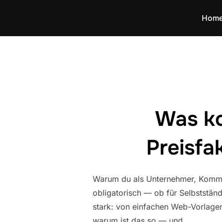
Zum
Hom
Inhalt
springen
Was ko
Preisfa
Warum du als Unternehmer, Kommuna
obligatorisch — ob für Selbststän
stark: von einfachen Web-Vorlagen
warum ist das so — und …