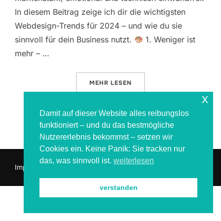
In diesem Beitrag zeige ich dir die wichtigsten
Webdesign-Trends für 2024 – und wie du sie
sinnvoll für dein Business nutzt.
1. Weniger ist
mehr – …
ÜBER „MODERNES WEBDESIGN 20
MEHR
LESEN
x
Damit auf dieser Website alles reibungslos
funktioniert – und du das bestmögliche
Nutzererlebnis bekommst – setzen wir
Cookies ein. Keine Panik: Sie tracken nur
das, was sinnvoll ist.
weiterlesen
Impressum & Datenschutz
verstanden