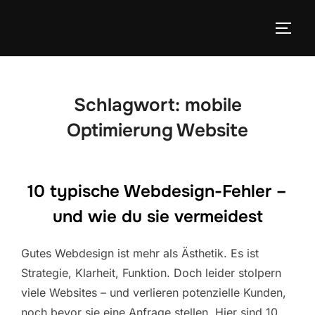
Zum
Inhalt
SEIT
springen
Schlagwort:
mobile
Optimierung Website
10 typische Webdesign-Fehler –
und wie du sie vermeidest
Gutes Webdesign ist mehr als Ästhetik. Es ist
Strategie, Klarheit, Funktion. Doch leider stolpern
viele Websites – und verlieren potenzielle Kunden,
noch bevor sie eine Anfrage stellen. Hier sind 10