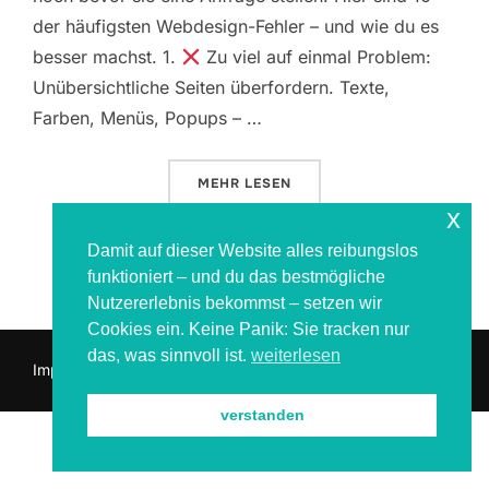
der häufigsten Webdesign-Fehler – und wie du es
besser machst. 1.
Zu viel auf einmal Problem:
Unübersichtliche Seiten überfordern. Texte,
Farben, Menüs, Popups – …
ÜBER „10 TYPISCHE WEBDESIGN-
MEHR
LESEN
x
Damit auf dieser Website alles reibungslos
funktioniert – und du das bestmögliche
Nutzererlebnis bekommst – setzen wir
Cookies ein. Keine Panik: Sie tracken nur
das, was sinnvoll ist.
weiterlesen
Impressum & Datenschutz
verstanden