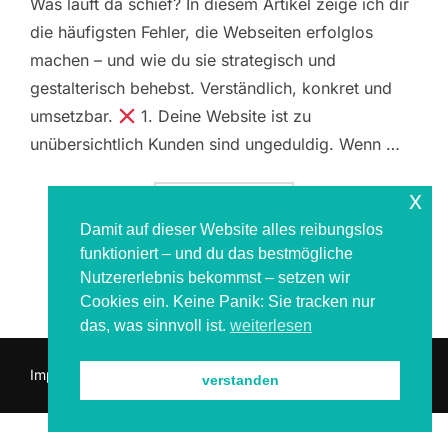
Was läuft da schief? In diesem Artikel zeige ich dir
die häufigsten Fehler, die Webseiten erfolglos
machen – und wie du sie strategisch und
gestalterisch behebst. Verständlich, konkret und
umsetzbar.
1. Deine Website ist zu
unübersichtlich Kunden sind ungeduldig. Wenn …
x
ÜBER „5 GRÜNDE, WARUM DEINE 
MEHR
LESEN
Damit auf dieser Website alles reibungslos
funktioniert – und du das bestmögliche
Nutzererlebnis bekommst – setzen wir
Cookies ein. Keine Panik: Sie tracken nur
das, was sinnvoll ist.
weiterlesen
Impressum & Datenschutz
verstanden