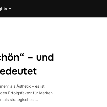
ghts
chön“ – und
bedeutet
ehr als Ästhetik – es ist
nden Erfolgsfaktor für Marken,
n als strategisches …